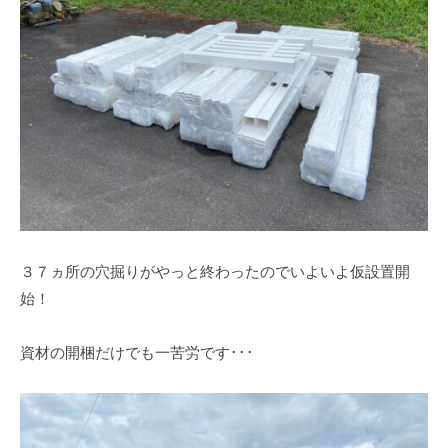
a
の
b
繁
e
殖
9
、
6
販
9
売
を
し
て
お
３７ヵ所の穴掘りがやっと終わったのでいよいよ仮設置開
り
ま
始！
す
。
資材の開梱だけでも一苦労です･･･