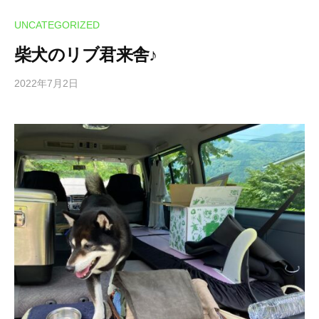
UNCATEGORIZED
柴犬のリブ君来舎♪
2022年7月2日
b
y
k
a
n
n
a
b
e
9
6
9