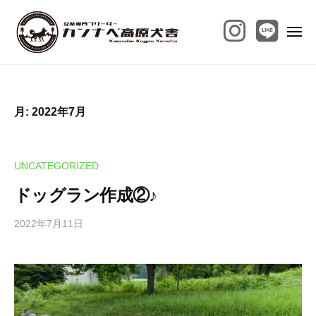
カ
コ
ン
ン
ナ
メ
ニ
テ
ベ
ュ
ー
カ
ン
兵
高
ン
庫
ツ
原
県
犬
へ
ナ
月:
2022年7月
舎
豊
ス
ベ
岡
キ
高
市
ッ
原
UNCATEGORIZED
の
プ
犬
神
ドッグラン作成②♪
舎
鍋
2022年7月11日
b
高
y
原
k
に
a
て
n
豆
n
柴